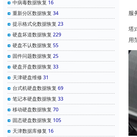
中病毒数据恢复
16
服
重新分区数据恢复
34
提示格式化数据恢复
23
塔
硬盘坏道数据恢复
229
用
硬盘不认数据恢复
55
固件问题数据恢复
25
硬盘开盘数据恢复
33
天津硬盘维修
31
台式机硬盘数据恢复
69
笔记本硬盘数据恢复
33
移动硬盘数据恢复
70
固态硬盘数据恢复
105
天津数据库修复
16