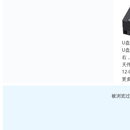
U
U
右
天
12-
更
被浏览过 