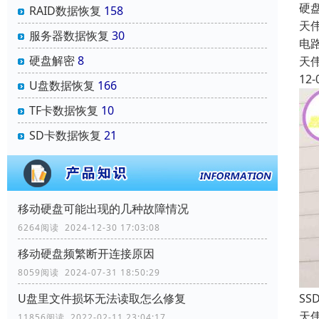
硬
RAID数据恢复
158
天
服务器数据恢复
30
电
硬盘解密
8
天
12-
U盘数据恢复
166
TF卡数据恢复
10
SD卡数据恢复
21
移动硬盘可能出现的几种故障情况
6264阅读 2024-12-30 17:03:08
移动硬盘频繁断开连接原因
8059阅读 2024-07-31 18:50:29
S
U盘里文件损坏无法读取怎么修复
天
11856阅读 2022-02-11 23:04:17